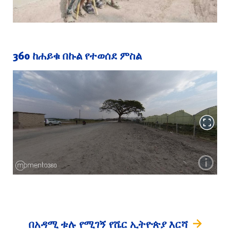
360 ከሐይቁ በኩል የተወሰደ ምስል
በአዳሚ ቱሉ የሚገኝ የሼር ኢትዮጵያ እርሻ