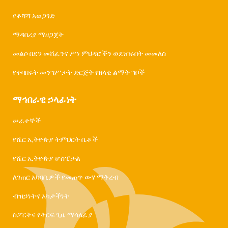
የቆሻሻ አወጋገድ
ማዳበሪያ ማዘጋጀት
መልሶ በደን መሸፈንና ሥነ ምህዳሮችን ወደነበሩበት መመለስ
የተባበሩት መንግሥታት ድርጅት የዘላቂ ልማት ግቦች
ማኅበራዊ ኃላፊነት
ሠራተኞች
የሼር ኢትዮጵያ ትምህርት ቤቶች
የሼር ኢትዮጵያ ሆስፒታል
ለገጠር አካባቢዎች የመጠጥ ውሃ ማቅረብ
ብዝኃነትና አካታችነት
ስፖርትና የትርፍ ጊዜ ማሳለፊያ