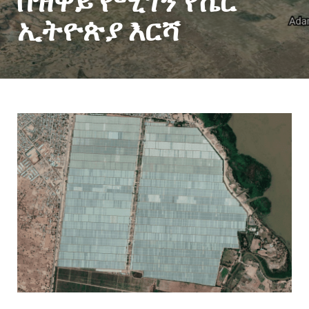
በዝዋይ የሚገኝ የሼር
ኢትዮጵያ እርሻ