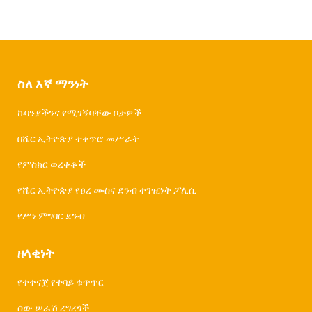
ስለ እኛ ማንነት
ኩባንያችንና የሚገኝባቸው ቦታዎች
በሼር ኢትዮጵያ ተቀጥሮ መሥራት
የምስክር ወረቀቶች
የሼር ኢትዮጵያ የፀረ ሙስና ደንብ ተገዢነት ፖሊሲ
የሥነ ምግባር ደንብ
ዘላቂነት
የተቀናጀ የተባይ ቁጥጥር
ሰው ሠራሽ ረግረጎች