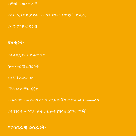
የምስክር ወረቀቶች
የሼር ኢትዮጵያ የፀረ ሙስና ደንብ ተገዢነት ፖሊሲ
የሥነ ምግባር ደንብ
ዘላቂነት
የተቀናጀ የተባይ ቁጥጥር
ሰው ሠራሽ ረግረጎች
የቆሻሻ አወጋገድ
ማዳበሪያ ማዘጋጀት
መልሶ በደን መሸፈንና ሥነ ምህዳሮችን ወደነበሩበት መመለስ
የተባበሩት መንግሥታት ድርጅት የዘላቂ ልማት ግቦች
ማኅበራዊ ኃላፊነት