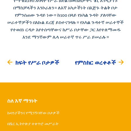
የማኅበረሰብ አባላት የሥራ ዕድል በመስጠታችና ገቢ እንዲያገኙ
በማስቻላችን እንኮራለን። ለእኛ አካታችነት በእጅጉ ትልቅ ቦታ
የምንሰጠው ጉዳይ ነው። ከ100 በላይ የአካል ጉዳት ያለባቸው
ሠራተኞቻችን በእኩል ደረጃ ይስተናገዳሉ። የአካል ጉዳተኛ ሠራተኞች
የተወሰነ ርዳታ እየተሰጣቸውና ከሥራ ቦታቸው ጋር እየተለማመዱ
እንደ ማንኛውም ሌላ ሠራተኛ ጥሩ ሥራ ይሠራሉ።
ክፍት የሥራ ቦታዎች
የምስክር ወረቀቶች
ስለ እኛ ማንነት
ኩባንያችንና የሚገኝባቸው ቦታዎች
በሼር ኢትዮጵያ ተቀጥሮ መሥራት