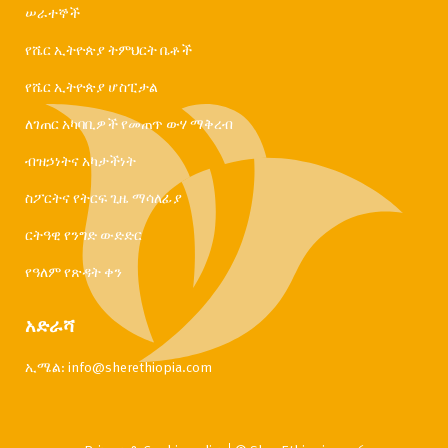
ሠራተኞች
የሼር ኢትዮጵያ ትምህርት ቤቶች
የሼር ኢትዮጵያ ሆስፒታል
ለገጠር አካባቢዎች የመጠጥ ውሃ ማቅረብ
ብዝኃነትና አካታችነት
ስፖርትና የትርፍ ጊዜ ማሳለፊያ
ርትዓዊ የንግድ ውድድር
የዓለም የጽዳት ቀን
አድራሻ
ኢሜል:
info@sherethiopia.com