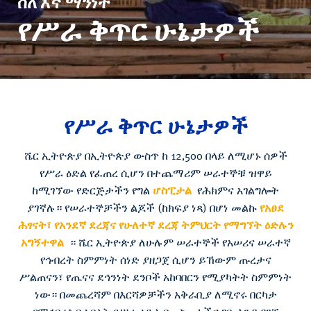
ስለ እኛ ማንነት
የሥራ ቅጥር ሁኔታዎች
የሥራ ቅጥር ሁኔታዎች
ሼር ኢትዮጵያ በኢትዮጵያ ውስጥ ከ 12,500 በላይ ለሚሆኑ ሰዎች
የሥራ ዕድል የፈጠረ ሲሆን በተጨማሪም ሠራተኞቹ ዝዋይ
ከሚገኘው የድርጅታችን የግል
ሆስፒታል
የሕክምና አገልግሎት
ያገኛሉ። የሠራተኞቻችን ልጆች (ከክፍያ ነጻ) በሆነ መልኩ
የአፀደ
ሕፃናት፣ የአንደኛ ደረጃና የሁለተኛ ደረጃ ትምህርት የማግኘት ዕድሉን
አግኝተዋል
። ሼር ኢትዮጵያ ለሁሉም ሠራተኞች የአሠሪና ሠራተኛ
የኅብረት ስምምነት ሰነድ ያዘጋጀ ሲሆን ይኸውም ጡረታና
ሥልጠናን፣ የጤናና ደኅንነት ደንቦች አከባበርን የሚያካትት ስምምነት
ነው። በመጨረሻም በእርሻዎቻችን አቅራቢያ ለሚኖሩ በርካታ