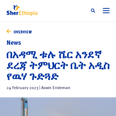
Skip
ስለ እኛ ማንነት
to
OVERVIEW
content
ዘላቂነት
News
ማኅበራዊ ኃላፊነት
በአዳሚ ቱሉ ሼር አንደኛ
ዜና
ደረጃ ትምህርት ቤት አዲስ
አድራሻ
የዉሃ ጉድጓድ
አማርኛ
24 February 2023
Aswin Endeman