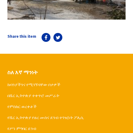
ስለ እኛ ማንነት
ኩባንያችንና የሚገኝባቸው ቦታዎች
በሼር ኢትዮጵያ ተቀጥሮ መሥራት
የምስክር ወረቀቶች
የሼር ኢትዮጵያ የፀረ ሙስና ደንብ ተገዢነት ፖሊሲ
የሥነ ምግባር ደንብ