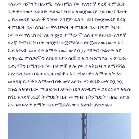
ባለፈው ሳምንት በአዳሚ ቱሉ በሚገኘው የአንደኛ ደረጃ ትምህርት
ቤታችን የዉሃ ጉድጓድ ተቆፍሮ ነበር። ለመጀመሪያ ጊዜ በዚህ ዓመት
4 የመመሪያ ክፈሎች ግንባታ እንጀምራለን፡፡ ይህ የመጀመሪያ ደረጃ
ትምህርት ቤት ለሼር መዋላ ህፃናት ትምህርት ቤት በጣም ቅርብ
ነው። መዋለ ህፃናት አሁን 350 ተማሪዎች አሉት። ለአዲሱ አንደኛ
ደረጃ ትምህርት ቤት ዝግጅት ተጀምሯል። የተጀመረዉ ከውሃ እና
ኤሌክትሪክ መሠረተ ልማት ነዉ፡፡ ውሃ በ 77 ሜትር ጥልቀት ላይ
ወጥቷል. ምስጋናችን ለክርስቲያን ሰርቪስ ኢንተርናሽናል; ትምህርት
ቤቶቻችን በሚገኙባቸው ቦታዎች ሁሉ የውሃ አቅርቦትን ለማሻሻል
እየረዱን ነዉ፡፡ በአሁኑ ጊዜ ዛፎችን እና ተክሎችን ለማጠጣት እና
መጸዳጃ ቤቶችን ለማጠብ በቂ ውሃ አለን:: የጉድጓድ ውሃ በቧንቧ
በኩል ለአካባቢው ማህበረሰብ አባላት በነፃ እንዲያገኙ ይደረጋል፡፡ አዲሱ
የሼር አንደኛ ደረጃ ትምህርት ቤት መገንባት በትምህርት፣ በስራ እድል
እና በመሠረተ ልማት ብዙ የሚፈለገውን እድገት ያመጣል።