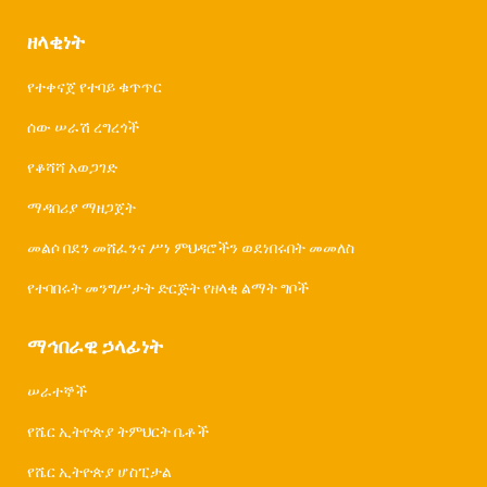
ዘላቂነት
የተቀናጀ የተባይ ቁጥጥር
ሰው ሠራሽ ረግረጎች
የቆሻሻ አወጋገድ
ማዳበሪያ ማዘጋጀት
መልሶ በደን መሸፈንና ሥነ ምህዳሮችን ወደነበሩበት መመለስ
የተባበሩት መንግሥታት ድርጅት የዘላቂ ልማት ግቦች
ማኅበራዊ ኃላፊነት
ሠራተኞች
የሼር ኢትዮጵያ ትምህርት ቤቶች
የሼር ኢትዮጵያ ሆስፒታል