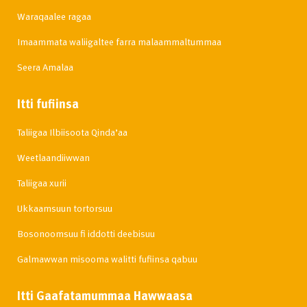
Waraqaalee ragaa
Imaammata waliigaltee farra malaammaltummaa
Seera Amalaa
Itti fufiinsa
Taliigaa Ilbiisoota Qinda’aa
Weetlaandiiwwan
Taliigaa xurii
Ukkaamsuun tortorsuu
Bosonoomsuu fi iddotti deebisuu
Galmawwan misooma walitti fufiinsa qabuu
Itti Gaafatamummaa Hawwaasa