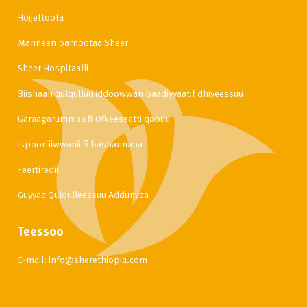
Hojjettoota
Manneen barnootaa Sheer
Sheer Hospitaalli
Biishaan qulqulluu iddoowwan baadiyyaatif dhiyeessuu
Garaagarummaa fi Ofkeessatti qabuu
Ispoortiiwwanii fi bashannana
Feertiredii
Guyyaa Qulqulleessuu Addunyaa
Teessoo
E-mail:
info@sherethiopia.com