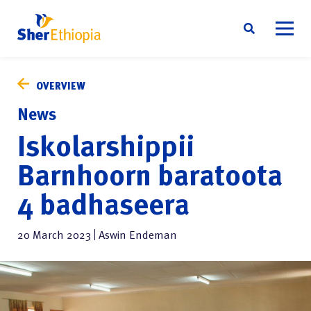
Skip
Waa’ee keenya
to
OVERVIEW
content
Itti fufiinsa
News
Itti Gaafatamummaa Hawwaasa
Iskolarshippii
Oduuwwan
Barnhoorn baratoota
Odeeffannoo quunnamtii
4 badhaseera
Afaan Oromoo
20 March 2023
Aswin Endeman