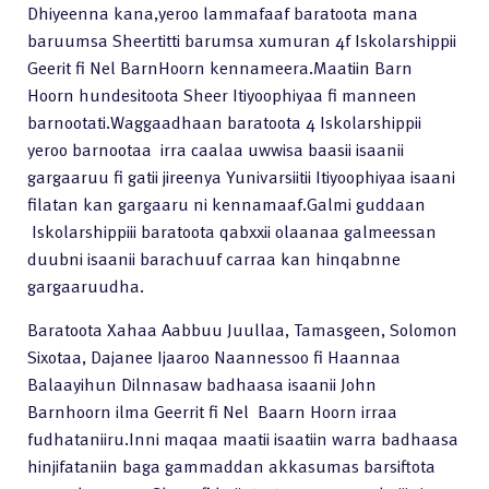
Dhiyeenna kana,yeroo lammafaaf baratoota mana
baruumsa Sheertitti barumsa xumuran 4f Iskolarshippii
Geerit fi Nel BarnHoorn kennameera.Maatiin Barn
Hoorn hundesitoota Sheer Itiyoophiyaa fi manneen
barnootati.Waggaadhaan baratoota 4 Iskolarshippii
yeroo barnootaa irra caalaa uwwisa baasii isaanii
gargaaruu fi gatii jireenya Yunivarsiitii Itiyoophiyaa isaani
filatan kan gargaaru ni kennamaaf.Galmi guddaan
Iskolarshippiii baratoota qabxxii olaanaa galmeessan
duubni isaanii barachuuf carraa kan hinqabnne
gargaaruudha.
Baratoota Xahaa Aabbuu Juullaa, Tamasgeen, Solomon
Sixotaa, Dajanee Ijaaroo Naannessoo fi Haannaa
Balaayihun Dilnnasaw badhaasa isaanii John
Barnhoorn ilma Geerrit fi Nel Baarn Hoorn irraa
fudhataniiru.Inni maqaa maatii isaatiin warra badhaasa
hinjifataniin baga gammaddan akkasumas barsiftota