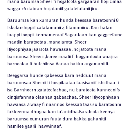
mana barumsa Sheer fi hojjatoota gargaaran hojii cimaa
wagga 16 dabran hojjataniif galatefatanii jiru.
Baruumsa kan xumuran hunda keessaa baratoonni 8
Iskolarshippiif calalamanii 4 filamaniiru. Kan hafan
laappi tooppii kennameraaf.Sagantaan kan gaggeefame
maatiin baratootaa ,manajarota Sheer
Itiyoophiyaa,jaarsota hawaasaa ,hojjatoota mana
baruumsa Sheerii ,koree maatii fi hoggantoota waajjira
barnootaa fi bulchiinsa Aanaa bakka argamanitti.
Deeggarsa hunde qabeessa bara hedduuf mana
baruumsaa Sheerii fi hospitaalaa taasisaniif ishidhaa fi
isa Barnhoorn galateefachaa, nu baratoota kanneenifs
dinqisfannaa olaanaa qabaachaa, Sheer Itiyoophiyaan
hawaasa Ziwaay fi naannoo keessati taasisu baratoonni
fakkeenna dhugaa kan ta’aniidha.Baratoota keenya
baruumsa xumuran fuula dura bakka gahanitti
hamilee gaarii hawwinaaf.