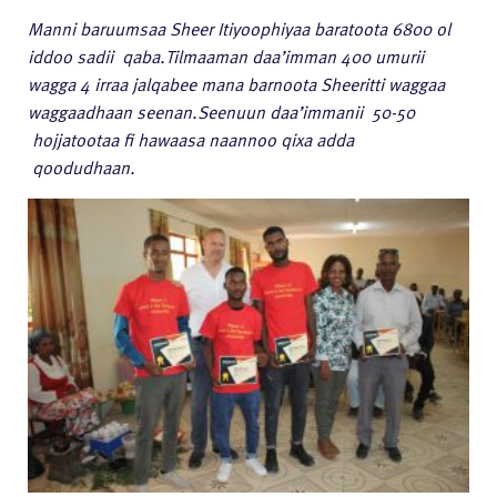
Manni baruumsaa Sheer Itiyoophiyaa baratoota 6800 ol
iddoo sadii qaba.Tilmaaman daa’imman 400 umurii
wagga 4 irraa jalqabee mana barnoota Sheeritti waggaa
waggaadhaan seenan.Seenuun daa’immanii 50-50
hojjatootaa fi hawaasa naannoo qixa adda
qoodudhaan.