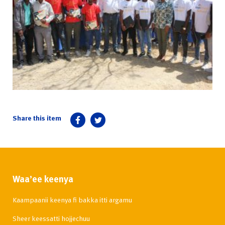
Waa’ee keenya
Kaampaanii keenya fi bakka itti argamu
Sheer keessatti hojjechuu